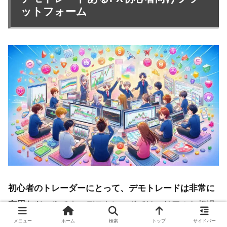
ットフォーム
初心者のトレーダーにとって、デモトレードは非常に
有用なツール
です。デモトレードでは、リアルな相場
環境で仮想の資金を使ってトレードを行うことができ
メニュー
ホーム
検索
トップ
サイドバー