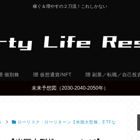
稼ぐ＆増やすの２刀流！これしかない
個別株
仮想通貨/NFT
副業／転職／自己投
未来予想図（2030-2040-2050年）
株
ローリスク・ローリターン【米国大型株、ETFな