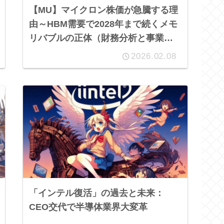
【MU】マイクロン株価が急騰する理
由～HBM需要で2028年まで続くメモ
リバブルの正体（財務分析と事業の
短期・長期の将来性）
2026.02.08
「インテル復活」の過去と未来：
CEO交代で半導体業界大変革