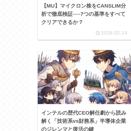
【MU】マイクロン株をCANSLIM分
析で徹底検証──7つの基準をすべて
クリアできるか？
2026.02.14
インテルの歴代CEO解任劇から読み
解く「技術系vs財務系」半導体企業
のジレンマと復活の鍵