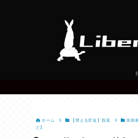
ホーム
【増える貯金】投資
米国
ど】