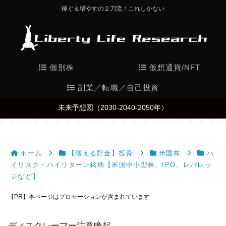
稼ぐ＆増やすの２刀流！これしかない
個別株
仮想通貨/NFT
副業／転職／自己投資
未来予想図（2030-2040-2050年）
ホーム
【増える貯金】投資
米国株
ハ
イリスク・ハイリターン銘柄【米国中小型株、IPO、レバレッ
ジなど】
【PR】本ページはプロモーションが含まれています
ディスクレーマー注意喚起