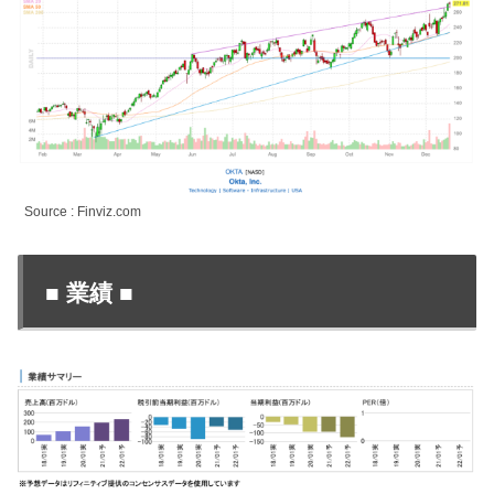
Source : Finviz.com
■
業績
■