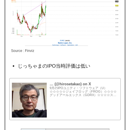
Source : Finviz
じっちゃまのIPO当時評価は低い
… (@hirosetakao) on X
9月のIPOユニティ・ソフトウェア（U）
☆☆☆☆☆ジェイフロッグ（FROG）☆☆☆☆
グッドアールエックス（GDRX）☆☆☆☆スノ
ーフレーク（SNOW）☆☆アムウェル
（AMWL）☆スモー・ロジック(SUMO)☆