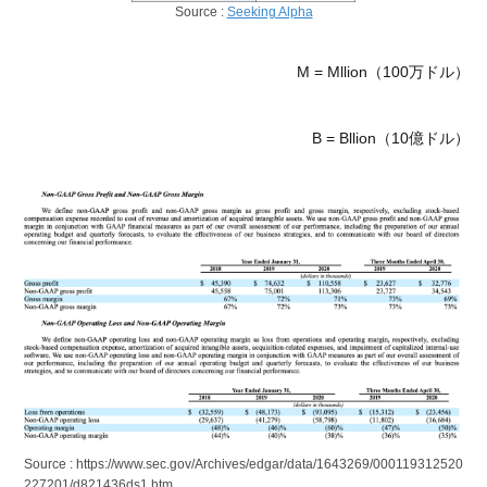
Source :
Seeking Alpha
M = Mllion（100万ドル）
B = Bllion（10億ドル）
Source : https://www.sec.gov/Archives/edgar/data/1643269/000119312520
227201/d821436ds1.htm