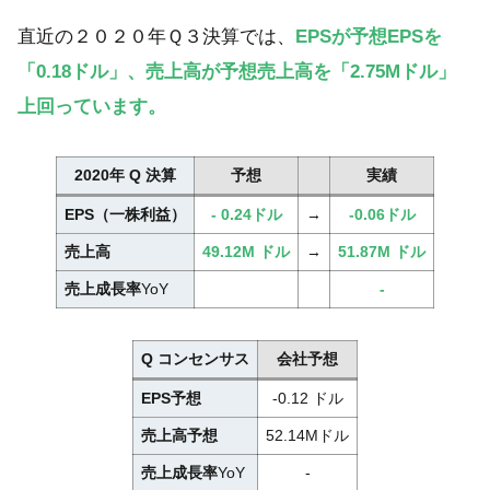
直近の２０２０年Ｑ３決算では、
EPSが予想EPSを
「0.18ドル」、
売上高が予想売上高を「2.75Mドル」
上回っています
。
2020年 Q 決算
予想
実績
EPS（一株利益）
- 0.24ドル
→
-0.06ドル
売上高
49.12M ドル
→
51.87
M ドル
売上成長率
YoY
-
Q コンセンサス
会社予想
EPS予想
-0.12 ドル
売上高予想
52.14Mドル
売上成長率
YoY
-