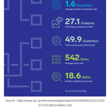
Source : https://www.sec.gov/Archives/edgar/data/1643269/000119312520
227201/d821436ds1.htm