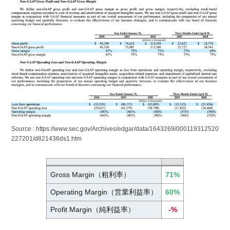
Source : https://www.sec.gov/Archives/edgar/data/1643269/000119312520
227201/d821436ds1.htm
Gross Margin（粗利率）
71
%
Operating Margin（営業利益率）
60%
Profit Margin（純利益率）
-%