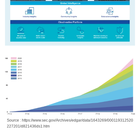
Source : https://www.sec.gov/Archives/edgar/data/1643269/000119312520
227201/d821436ds1.htm