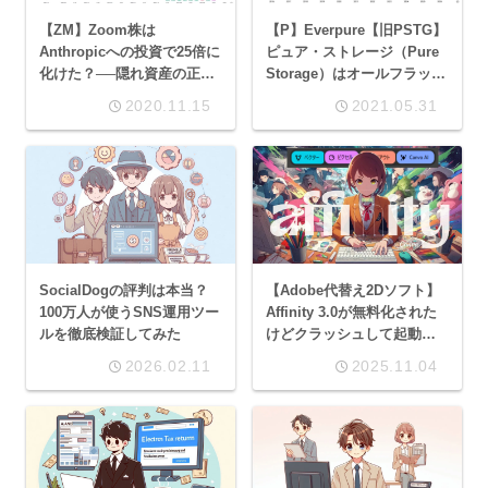
【ZM】Zoom株は
【P】Everpure【旧PSTG】
Anthropicへの投資で25倍に
ピュア・ストレージ（Pure
化けた？──隠れ資産の正体
Storage）はオールフラッシ
と今後の株価を徹底解説
ュメモリによる高速データ
2020.11.15
2021.05.31
ストレージ・ソリューショ
ンを提供する会社
SocialDogの評判は本当？
【Adobe代替え2Dソフト】
100万人が使うSNS運用ツー
Affinity 3.0が無料化された
ルを徹底検証してみた
けどクラッシュして起動で
きない？原因と確実な解決
2026.02.11
2025.11.04
方法、使い勝手まとめ（ぐ
ち成分多め）