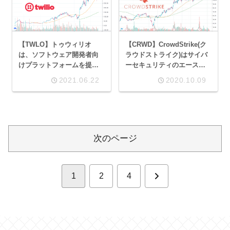
【TWLO】トゥウィリオ
【CRWD】CrowdStrike(ク
は、ソフトウェア開発者向
ラウドストライク)はサイバ
けプラットフォームを提供
ーセキュリティのエースス
するテンバガー達成銘柄
トライカー！
2021.06.22
2020.10.09
次のページ
次
1
2
4
へ