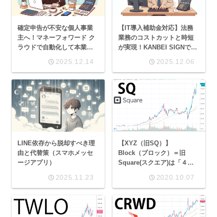
確定申告が不安な個人事業
【IT導入補助金対応】法務
主へ！マネーフォワード ク
業務のコストカットと時短
ラウドで自動化して本業に
が実現！KANBEI SIGNで契
集中する方法
約書業務を劇的に効率化す
2025.12.14
2025.12.06
る方法
LINE依存から脱却すべき理
【XYZ（旧SQ）】
由と代替策（スマホメッセ
Block（ブロック）＝旧
ージアプリ）
Square(スクエア)は「４大
金融・決済・フィンテック
2025.11.23
2020.10.07
系」のひとつ！フィンテッ
ク界の旗手の将来性につい
て