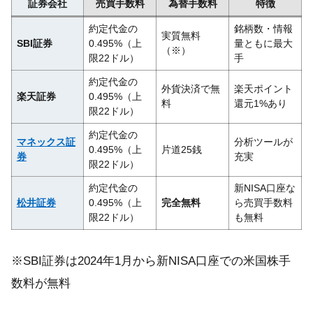
証券会社
売買手数料
為替手数料
特徴
約定代金の
銘柄数・情報
実質無料
SBI証券
0.495%（上
量ともに最大
（※）
限22ドル）
手
約定代金の
外貨決済で無
楽天ポイント
楽天証券
0.495%（上
料
還元1%あり
限22ドル）
約定代金の
マネックス証
分析ツールが
0.495%（上
片道25銭
券
充実
限22ドル）
約定代金の
新NISA口座な
松井証券
0.495%（上
完全無料
ら売買手数料
限22ドル）
も無料
※SBI証券は2024年1月から新NISA口座での米国株手
数料が無料