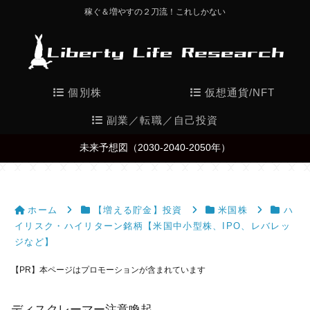
稼ぐ＆増やすの２刀流！これしかない
個別株
仮想通貨/NFT
副業／転職／自己投資
未来予想図（2030-2040-2050年）
ホーム
【増える貯金】投資
米国株
ハ
イリスク・ハイリターン銘柄【米国中小型株、IPO、レバレッ
ジなど】
【PR】本ページはプロモーションが含まれています
ディスクレーマー注意喚起