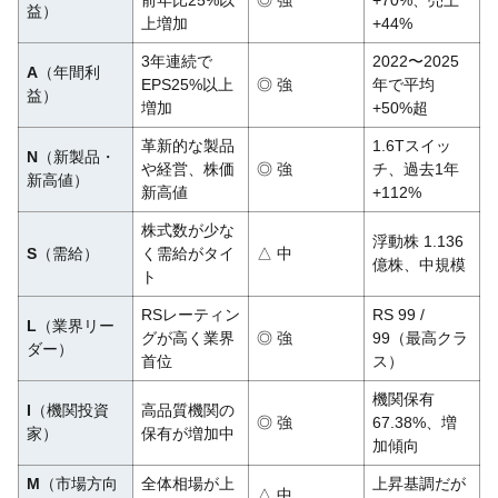
前年比25%以
◎ 強
+70%、売上
益）
上増加
+44%
3年連続で
2022〜2025
A
（年間利
EPS25%以上
◎ 強
年で平均
益）
増加
+50%超
革新的な製品
1.6Tスイッ
N
（新製品・
や経営、株価
◎ 強
チ、過去1年
新高値）
新高値
+112%
株式数が少な
浮動株 1.136
S
（需給）
く需給がタイ
△ 中
億株、中規模
ト
RSレーティン
RS 99 /
L
（業界リー
グが高く業界
◎ 強
99（最高クラ
ダー）
首位
ス）
機関保有
I
（機関投資
高品質機関の
◎ 強
67.38%、増
家）
保有が増加中
加傾向
M
（市場方向
全体相場が上
上昇基調だが
△ 中