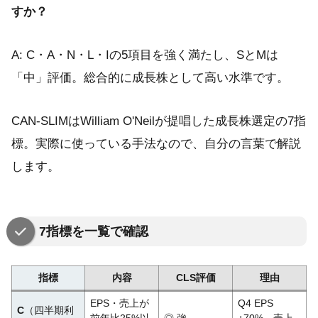
すか？
A: C・A・N・L・Iの5項目を強く満たし、SとMは
「中」評価。総合的に成長株として高い水準です。
CAN-SLIMはWilliam O'Neilが提唱した成長株選定の7指
標。実際に使っている手法なので、自分の言葉で解説
します。
7指標を一覧で確認
指標
内容
CLS評価
理由
EPS・売上が
Q4 EPS
C
（四半期利