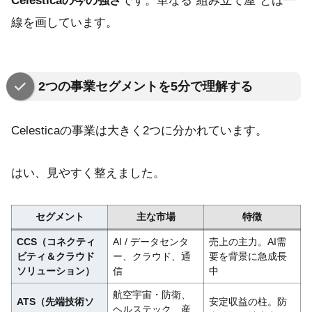
Celesticaの今の強さ
です。単なる"組み立て屋"とは一
線を画しています。
2つの事業セグメントを5分で理解する
Celesticaの事業は大きく2つに分かれています。
はい、見やすく整えました。
セグメント
主な市場
特徴
CCS（コネクティ
AI / データセンタ
売上の主力。AI需
ビティ＆クラウド
ー、クラウド、通
要を背景に急成長
ソリューション）
信
中
航空宇宙・防衛、
ATS（先端技術ソ
安定収益の柱。防
ヘルステック、産