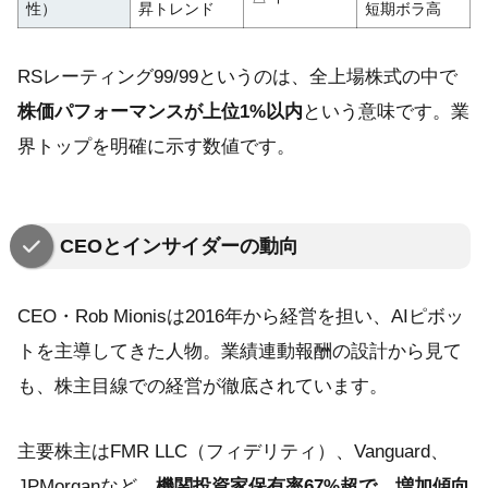
性）
昇トレンド
短期ボラ高
RSレーティング99/99というのは、全上場株式の中で
株価パフォーマンスが上位1%以内
という意味です。業
界トップを明確に示す数値です。
CEOとインサイダーの動向
CEO・Rob Mionisは2016年から経営を担い、AIピボッ
トを主導してきた人物。業績連動報酬の設計から見て
も、株主目線での経営が徹底されています。
主要株主はFMR LLC（フィデリティ）、Vanguard、
JPMorganなど。
機関投資家保有率67%超で、増加傾向