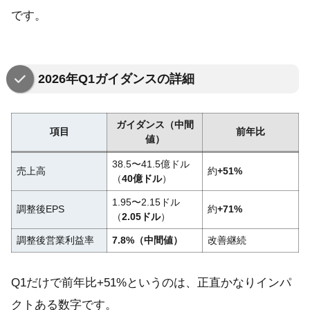
です。
2026年Q1ガイダンスの詳細
ガイダンス（中間
項目
前年比
値）
38.5〜41.5億ドル
売上高
約
+51%
（
40億ドル
）
1.95〜2.15ドル
調整後EPS
約
+71%
（
2.05ドル
）
調整後営業利益率
7.8%（中間値）
改善継続
Q1だけで前年比+51%というのは、正直かなりインパ
クトある数字です。