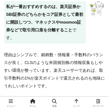
私が一番おすすめするのは、楽天証券か
SBI証券のどちらかをコア証券として最初
に開設しつつ、マネックスやmoomoo証
券などで取引用口座を分離すること
で
す。
理由はシンプルで、銘柄数・情報量・手数料のバラン
スが良く、CLSのような米国個別株の情報収集もしや
すい環境が整っています。楽天ユーザーであれば、取
引手数料の1%が楽天ポイントで還元されるのも地味に
うれしいポイントです。
メニュー
ホーム
検索
トップ
サイドバー
日本人投資家が知っておくべき3つのこと