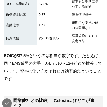
資本を効率的に使
ROIC（調整後）
37.5%
っている証拠
負債資本比率
0.37
低負債で健全
短期的な支払い能
流動比率
1.47
力は問題なし
経営規模に対して
長期債務
約4.98億ドル
安定水準
ROICが37.5%というのは相当な数字
です。たとえば、
同じEMS業界の大手・Jabilは10〜12%前後で推移して
います。資本の使い方がそれだけ効率的だということ
です。
同業他社との比較──Celesticaはどこが違
う？