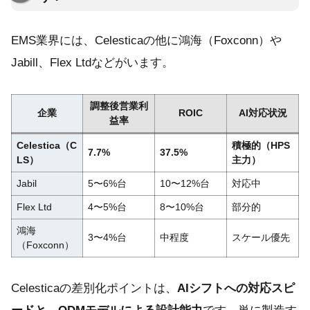
EMS業界には、Celesticaの他に鴻海（Foxconn）や
Jabill、Flex Ltdなどがいます。
調整後営業利
企業
ROIC
AI対応状況
益率
Celestica（C
積極的（HPS
7.7%
37.5%
LS）
主力）
Jabil
5〜6%台
10〜12%台
対応中
Flex Ltd
4〜5%台
8〜10%台
部分的
鴻海
3〜4%台
中程度
スケール優先
（Foxconn）
Celesticaの差別化ポイントは、
AIシフトへの対応スピ