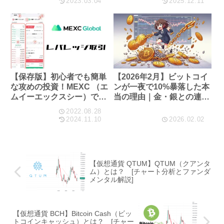
2023.03.04
2025.12.11
【保存版】初心者でも簡単
【2026年2月】ビットコイ
な攻めの投資！MEXC （エ
ンが一夜で10%暴落した本
ムイーエックスシー）でレ
当の理由｜金・銀との連鎖
バレッジ取引するメリット
崩壊を解説
2022.08.28
とやり方を徹底ガイド（ス
2024.11.10
2026.02.02
マホ版）
【仮想通貨 QTUM】QTUM（クアンタ
ム）とは？ [チャート分析とファンダ
メンタル解説]
【仮想通貨 BCH】Bitcoin Cash（ビッ
トコインキャッシュ）とは？ [チャー