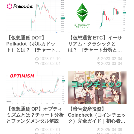
【仮想通貨 DOT】
【仮想通貨 ETC】イーサ
Polkadot（ポルカドッ
リアム・クラシックと
ト）とは？ [チャート分
は？ [チャート分析とフ
析とファンダメンタル解
ァンダメンタル解説]
2023.02.19
2023.02.04
説]
2023.03.04
2023.03.04
【仮想通貨 OP】オプティ
【暗号資産投資】
ミズムとは？チャート分析
Coincheck（コインチェッ
とファンダメンタル解説
ク）完全ガイド｜初心者で
も安心の口座開設から購入
2023.02.01
2025.04.09
まで徹底解説