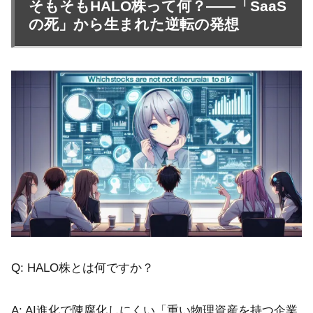
そもそもHALO株って何？——「SaaS
の死」から生まれた逆転の発想
Q: HALO株とは何ですか？
A: AI進化で陳腐化しにくい「重い物理資産を持つ企業