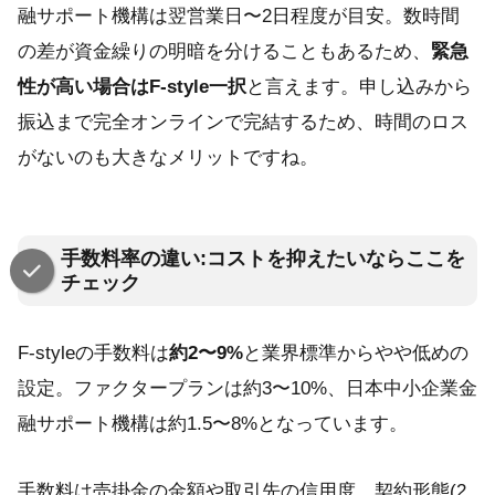
融サポート機構は翌営業日〜2日程度が目安。数時間
の差が資金繰りの明暗を分けることもあるため、
緊急
性が高い場合はF-style一択
と言えます。申し込みから
振込まで完全オンラインで完結するため、時間のロス
がないのも大きなメリットですね。
手数料率の違い:コストを抑えたいならここを
チェック
F-styleの手数料は
約2〜9%
と業界標準からやや低めの
設定。ファクタープランは約3〜10%、日本中小企業金
融サポート機構は約1.5〜8%となっています。
手数料は売掛金の金額や取引先の信用度、契約形態(2