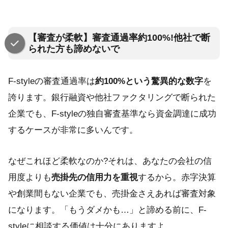
【審査が柔軟】審査通過率約100%!他社で断
られた方も諦めないで
F-styleの審査通過率は
約100%という驚異的な数字
を
誇ります。銀行融資や他社ファクタリングで断られた
企業でも、F-styleの独自審査基準なら資金調達に成功
するケースが非常に多いんです。
なぜこれほど柔軟なのか?それは、あなたの会社の信
用度よりも
売掛先の信用力を重視
するから。赤字決算
や創業間もない企業でも、売掛金さえあれば審査対象
になります。「もうダメかも…」と諦める前に、F-
styleに相談する価値は十分にありますよ。