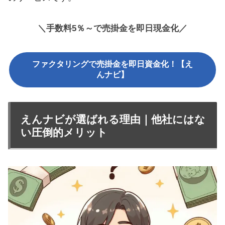
＼手数料5％～で売掛金を即日現金化／
ファクタリングで売掛金を即日資金化！【え
んナビ】
えんナビが選ばれる理由｜他社にはな
い圧倒的メリット