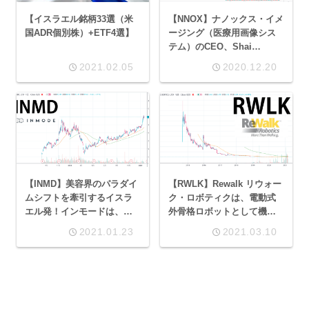
【イスラエル銘柄33選（米
【NNOX】ナノックス・イメ
国ADR個別株）+ETF4選】
ージング（医療用画像シス
テム）のCEO、Shai
Wininger 氏は【FVRR】
2021.02.05
2020.12.20
【LMND】も手掛ける敏腕企
業家！
【INMD】美容界のパラダイ
【RWLK】Rewalk リウォー
ムシフトを牽引するイスラ
ク・ロボティクは、電動式
エル発！インモードは、カ
外骨格ロボットとして機能
ップウィズハンドルを形成
する医療機器を提供するイ
2021.01.23
2021.03.10
後、上昇中！
スラエル企業