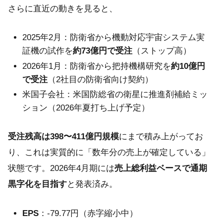
さらに直近の動きを見ると、
2025年2月：防衛省から機動対応宇宙システム実
証機の試作を
約73億円で受注
（ストップ高）
2026年1月：防衛省から把持機構研究を
約10億円
で受注
（2社目の防衛省向け契約）
米国子会社：米国防総省の衛星に推進剤補給ミッ
ション（2026年夏打ち上げ予定）
受注残高は398〜411億円規模
にまで積み上がってお
り、これは実質的に「数年分の売上が確定している」
状態です。2026年4月期には
売上総利益ベースで通期
黒字化を目指す
と発表済み。
EPS
：-79.77円（赤字縮小中）