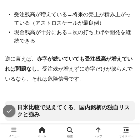
受注残高が増えている→将来の売上が積み上がっ
ている（アストロスケールが最良例）
現金残高が十分にある→次の打ち上げや開発を継
続できる
逆に言えば、
赤字が続いていても受注残高が増えてい
れば問題なし
。受注残が増えずに赤字だけが膨らんで
いるなら、それは危険信号です。
日米比較で見えてくる、国内銘柄の独自リス
クと強み
米国の宇宙株（Rocket Lab、AST SpaceMobileなど）
メニュー
ホーム
検索
トップ
サイドバー