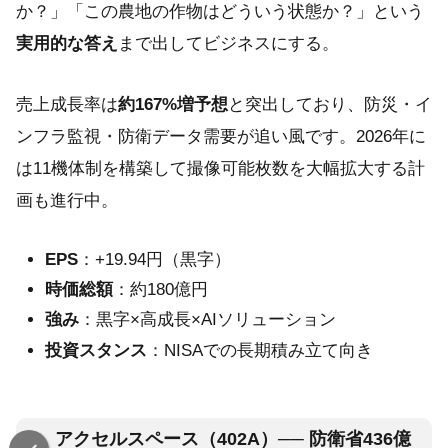
か？」「この農地の作物はどういう状態か？」という
実用的な答え
まで出してビジネスにする。
売上成長率は
約167%増予想
と突出しており、防災・イ
ンフラ監視・防衛データ需要が追い風です。2026年に
は11機体制を構築して撮像可能枚数を大幅拡大する計
画も進行中。
EPS
：+19.94円（黒字）
時価総額
：約180億円
強み
：黒字×高成長×AIソリューション
投資スタンス
：NISAでの長期積み立て向き
アクセルスペース（402A）── 防衛省436億