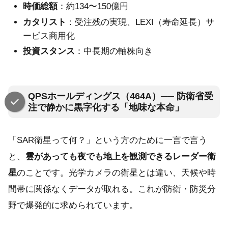
時価総額
：約134〜150億円
カタリスト
：受注残の実現、LEXI（寿命延長）サ
ービス商用化
投資スタンス
：中長期の軸株向き
QPSホールディングス（464A）── 防衛省受
注で静かに黒字化する「地味な本命」
「SAR衛星って何？」という方のために一言で言う
と、
雲があっても夜でも地上を観測できるレーダー衛
星
のことです。光学カメラの衛星とは違い、天候や時
間帯に関係なくデータが取れる。これが防衛・防災分
野で爆発的に求められています。