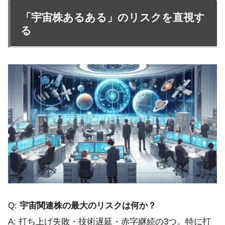
「宇宙株あるある」のリスクを直視す
る
Q:
宇宙関連株の最大のリスクは何か？
A: 打ち上げ失敗・技術遅延・赤字継続の3つ。特に打