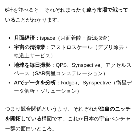
6社を並べると、それぞれ
まったく違う市場で戦って
いる
ことがわかります。
月面経済
：ispace（月面着陸・資源探査）
宇宙の清掃業
：アストロスケール（デブリ除去・
軌道上サービス）
地球を毎日撮影
：QPS、Synspective、アクセルス
ペース（SAR衛星コンステレーション）
AIでデータを分析
：Ridge-i、Synspective（衛星デ
ータ解析・ソリューション）
つまり競合関係というより、それぞれが
独自のニッチ
を開拓している
構図です。これが日本の宇宙ベンチャ
ー群の面白いところ。