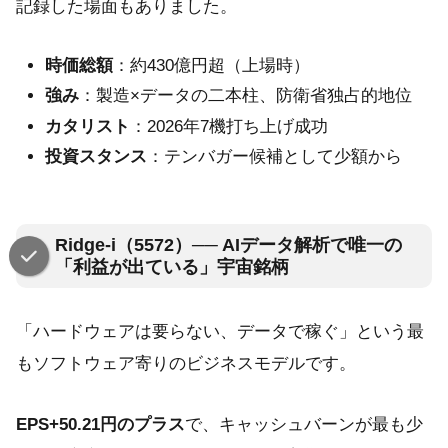
記録した場面もありました。
時価総額
：約430億円超（上場時）
強み
：製造×データの二本柱、防衛省独占的地位
カタリスト
：2026年7機打ち上げ成功
投資スタンス
：テンバガー候補として少額から
Ridge-i（5572）── AIデータ解析で唯一の
「利益が出ている」宇宙銘柄
「ハードウェアは要らない、データで稼ぐ」という最
もソフトウェア寄りのビジネスモデルです。
EPS+50.21円のプラス
で、キャッシュバーンが最も少