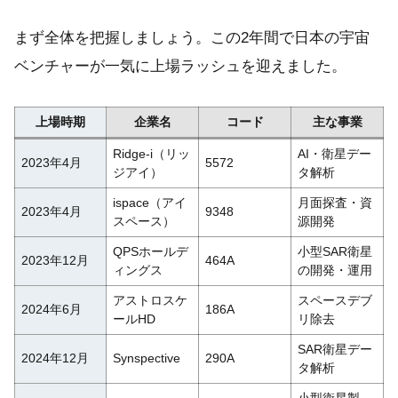
まず全体を把握しましょう。この2年間で日本の宇宙
ベンチャーが一気に上場ラッシュを迎えました。
上場時期
企業名
コード
主な事業
Ridge-i（リッ
AI・衛星デー
2023年4月
5572
ジアイ）
タ解析
ispace（アイ
月面探査・資
2023年4月
9348
スペース）
源開発
QPSホールデ
小型SAR衛星
2023年12月
464A
ィングス
の開発・運用
アストロスケ
スペースデブ
2024年6月
186A
ールHD
リ除去
SAR衛星デー
2024年12月
Synspective
290A
タ解析