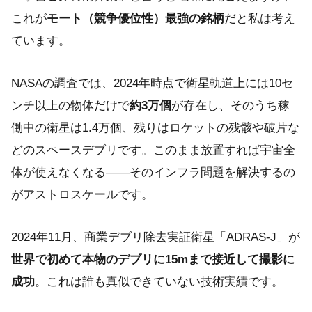
これが
モート（競争優位性）最強の銘柄
だと私は考え
ています。
NASAの調査では、2024年時点で衛星軌道上には10セ
ンチ以上の物体だけで
約3万個
が存在し、そのうち稼
働中の衛星は1.4万個、残りはロケットの残骸や破片な
どのスペースデブリです。このまま放置すれば宇宙全
体が使えなくなる——そのインフラ問題を解決するの
がアストロスケールです。
2024年11月、商業デブリ除去実証衛星「ADRAS-J」が
世界で初めて本物のデブリに15mまで接近して撮影に
成功
。これは誰も真似できていない技術実績です。