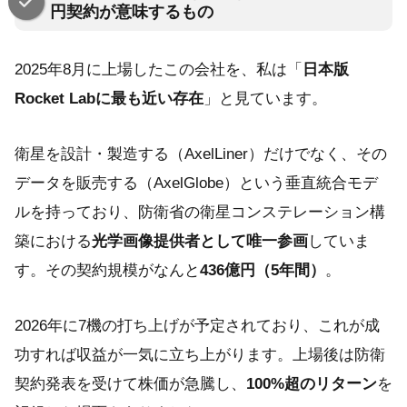
円契約が意味するもの
2025年8月に上場したこの会社を、私は「
日本版
Rocket Labに最も近い存在
」と見ています。
衛星を設計・製造する（AxelLiner）だけでなく、その
データを販売する（AxelGlobe）という垂直統合モデ
ルを持っており、防衛省の衛星コンステレーション構
築における
光学画像提供者として唯一参画
していま
す。その契約規模がなんと
436億円（5年間）
。
2026年に7機の打ち上げが予定されており、これが成
功すれば収益が一気に立ち上がります。上場後は防衛
契約発表を受けて株価が急騰し、
100%超のリターン
を