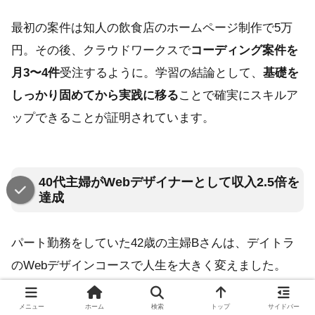
最初の案件は知人の飲食店のホームページ制作で5万
円。その後、クラウドワークスで
コーディング案件を
月3〜4件
受注するように。学習の結論として、
基礎を
しっかり固めてから実践に移る
ことで確実にスキルア
ップできることが証明されています。
40代主婦がWebデザイナーとして収入2.5倍を
達成
パート勤務をしていた42歳の主婦Bさんは、デイトラ
のWebデザインコースで人生を大きく変えました。
FigmaとPhotoshopの操作
から始まり、バナーデザイ
メニュー
ホーム
検索
トップ
サイドバー
ン、LPデザインまでを4ステップで習得。